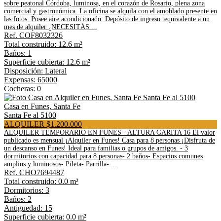
sobre peatonal Córdoba, luminosa, en el corazón de Rosario, plena zona
comercial y gastronómica. La oficina se alquila con el amoblado presente en
las fotos. Posee aire acondicionado. Depósito de ingreso: equivalente a un
mes de alquiler ¿NECESITÁS ...
Ref. COF8032326
Total construido: 12.6 m²
Baños: 1
Superficie cubierta: 12.6 m²
Disposición: Lateral
Expensas: 65000
Cocheras: 0
Casa en Funes, Santa Fe
Santa Fe al 5100
ALQUILER $1.200.000
ALQUILER TEMPORARIO EN FUNES - ALTURA GARITA 16 El valor
publicado es mensual ¡Alquiler en Funes! Casa para 8 personas ¡Disfruta de
un descanso en Funes! Ideal para familias o grupos de amigos. - 3
dormitorios con capacidad para 8 personas- 2 baños- Espacios comunes
amplios y luminosos- Pileta- Parrilla- ...
Ref. CHO7694487
Total construido: 0.0 m²
Dormitorios: 3
Baños: 2
Antiguedad: 15
Superficie cubierta: 0.0 m²