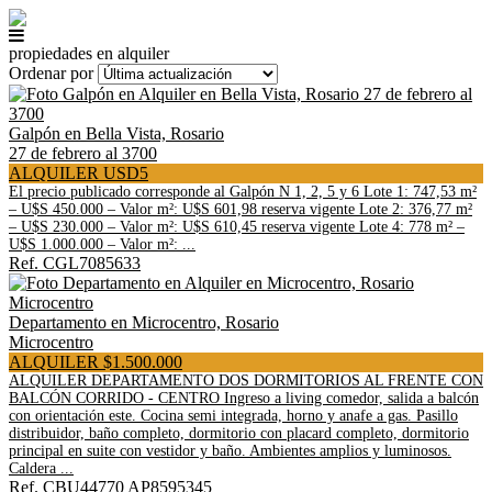
propiedades en alquiler
Ordenar por
Galpón en Bella Vista, Rosario
27 de febrero al 3700
ALQUILER USD5
El precio publicado corresponde al Galpón N 1, 2, 5 y 6 Lote 1: 747,53 m²
– U$S 450.000 – Valor m²: U$S 601,98 reserva vigente Lote 2: 376,77 m²
– U$S 230.000 – Valor m²: U$S 610,45 reserva vigente Lote 4: 778 m² –
U$S 1.000.000 – Valor m²: ...
Ref. CGL7085633
Departamento en Microcentro, Rosario
Microcentro
ALQUILER $1.500.000
ALQUILER DEPARTAMENTO DOS DORMITORIOS AL FRENTE CON
BALCÓN CORRIDO - CENTRO Ingreso a living comedor, salida a balcón
con orientación este. Cocina semi integrada, horno y anafe a gas. Pasillo
distribuidor, baño completo, dormitorio con placard completo, dormitorio
principal en suite con vestidor y baño. Ambientes amplios y luminosos.
Caldera ...
Ref. CBU44770 AP8595345