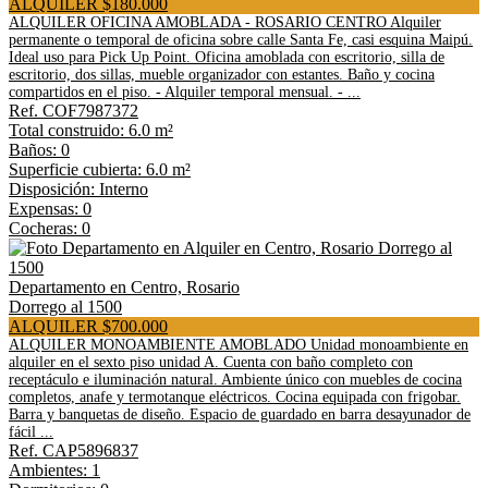
ALQUILER $180.000
ALQUILER OFICINA AMOBLADA - ROSARIO CENTRO Alquiler
permanente o temporal de oficina sobre calle Santa Fe, casi esquina Maipú.
Ideal uso para Pick Up Point. Oficina amoblada con escritorio, silla de
escritorio, dos sillas, mueble organizador con estantes. Baño y cocina
compartidos en el piso. - Alquiler temporal mensual. - ...
Ref. COF7987372
Total construido: 6.0 m²
Baños: 0
Superficie cubierta: 6.0 m²
Disposición: Interno
Expensas: 0
Cocheras: 0
Departamento en Centro, Rosario
Dorrego al 1500
ALQUILER $700.000
ALQUILER MONOAMBIENTE AMOBLADO Unidad monoambiente en
alquiler en el sexto piso unidad A. Cuenta con baño completo con
receptáculo e iluminación natural. Ambiente único con muebles de cocina
completos, anafe y termotanque eléctricos. Cocina equipada con frigobar.
Barra y banquetas de diseño. Espacio de guardado en barra desayunador de
fácil ...
Ref. CAP5896837
Ambientes: 1