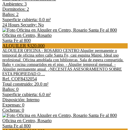
Ambientes: 3
Dormitorios: 2
Baños: 2
Superficie cubierta: 0.0 m²
24 Hours Security: No
Oficina en Centro, Rosario
Santa Fe al 800
ALQUILER $320.000
ALQUILER OFICINA - ROSARIO CENTRO Alquiler permanente o
temporal de oficina sobre calle Santa Fe, casi esquina Maipú. Ideal uso
profesional. Oficina amoblada con bibliotecas. Sala de espera compartida.
Baño y cocina compartidos en el piso. - Alquiler temporal mensual. -
Alquiler permanente anual. ¿NECESITÁS ASESORAMIENTO SOBRE
ESTA PROPIEDAD O ...
Ref. COF8432054
Total construido: 20.0 m²
Baños: 0
Superficie cubierta: 6.0 m²
Disposición: Interno
Expensas: 0
Cocheras: 0
Oficina en Centro, Rosario
Santa Fe al 800