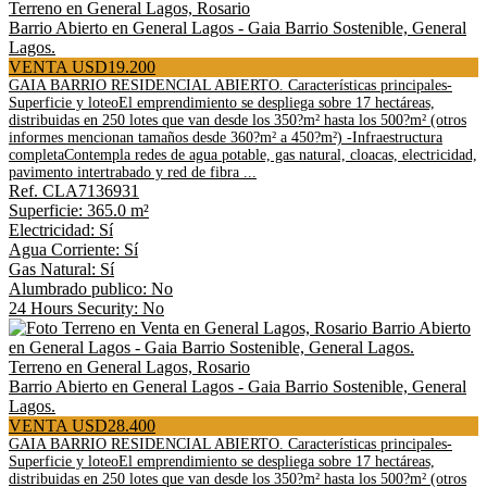
Terreno en General Lagos, Rosario
Barrio Abierto en General Lagos - Gaia Barrio Sostenible, General
Lagos.
VENTA USD19.200
GAIA BARRIO RESIDENCIAL ABIERTO. Características principales-
Superficie y loteoEl emprendimiento se despliega sobre 17 hectáreas,
distribuidas en 250 lotes que van desde los 350?m² hasta los 500?m² (otros
informes mencionan tamaños desde 360?m² a 450?m²) -Infraestructura
completaContempla redes de agua potable, gas natural, cloacas, electricidad,
pavimento intertrabado y red de fibra ...
Ref. CLA7136931
Superficie: 365.0 m²
Electricidad: Sí
Agua Corriente: Sí
Gas Natural: Sí
Alumbrado publico: No
24 Hours Security: No
Terreno en General Lagos, Rosario
Barrio Abierto en General Lagos - Gaia Barrio Sostenible, General
Lagos.
VENTA USD28.400
GAIA BARRIO RESIDENCIAL ABIERTO. Características principales-
Superficie y loteoEl emprendimiento se despliega sobre 17 hectáreas,
distribuidas en 250 lotes que van desde los 350?m² hasta los 500?m² (otros