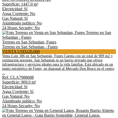
Superficie: 1447.0 m²
Electricidad: Sí
Agua Corriente: No
Gas Natural: Sí
Alumbrado publico: No
24 Hours Security: No
Terreno en San Sebastian, Funes
Terreno en San Sebastian - Funes
VENTA USD220.000
Venta Lote 386 en San Serbastián, Funes Cuenta con un total de 909 m2 y
orientación noroeste. San Sebastián es un barrio privado que ofrece
infraestructura y servicios ideales para la vida familiar. Está ubicado en un
punto estratégico de Funes, en diagonal al Mercado Don Bosco en el centro
...
Ref. CLA7988688
Superficie: 909.0 m²
Electricidad: Sí
Agua Corriente: Sí
Gas Natural: No
Alumbrado publico: No
24 Hours Security: No