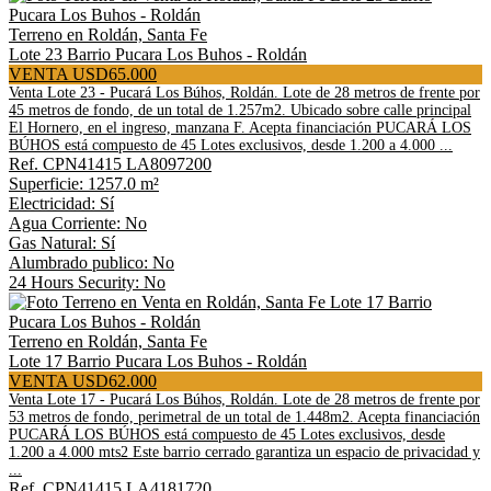
Terreno en Roldán, Santa Fe
Lote 23 Barrio Pucara Los Buhos - Roldán
VENTA USD65.000
Venta Lote 23 - Pucará Los Búhos, Roldán. Lote de 28 metros de frente por
45 metros de fondo, de un total de 1.257m2. Ubicado sobre calle principal
El Hornero, en el ingreso, manzana F. Acepta financiación PUCARÁ LOS
BÚHOS está compuesto de 45 Lotes exclusivos, desde 1.200 a 4.000 ...
Ref. CPN41415 LA8097200
Superficie: 1257.0 m²
Electricidad: Sí
Agua Corriente: No
Gas Natural: Sí
Alumbrado publico: No
24 Hours Security: No
Terreno en Roldán, Santa Fe
Lote 17 Barrio Pucara Los Buhos - Roldán
VENTA USD62.000
Venta Lote 17 - Pucará Los Búhos, Roldán. Lote de 28 metros de frente por
53 metros de fondo, perimetral de un total de 1.448m2. Acepta financiación
PUCARÁ LOS BÚHOS está compuesto de 45 Lotes exclusivos, desde
1.200 a 4.000 mts2 Este barrio cerrado garantiza un espacio de privacidad y
...
Ref. CPN41415 LA4181720