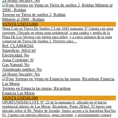
24 Hours Security: No
Terreno en Tierra de sueños 2, Roldan
Milstein al 2900 - Roldan
VENTA USD33.000
Venta Lote en Tierra De Sueños 2 Lote 1045 manzana 37 Cuenta con agua
corriente. Ubicado en plena zona residencial, a una cuadra y media de la
Plaza De Los Vecinos con juegos para niños, y a cinco minutos de la zona
comercial de Tierra De Sueños 2. Perfecto para ...
Ref. CLA8040341
Superficie: 360.0 m²
Electricidad: No
Agua Corriente: Sí
Gas Natural: No
Alumbrado publico: No
24 Hours Security: No
Terreno en Estancia las moras, Ricardone
Estancia Las Moras
VENTA USD18.500
OPORTUNIDAD LOTE N° 22 de la manzana A, ubicado en el barrio
residencial abierto de Las Moras, Ricardone. Posee 283m2. El barrio está
ubicado sobre el Bv. Néstor de Iriondo, futuro acceso a la AutopIsta Ros/Sta
Fe. Cuenta con energía eléctrica, agua corriente, y próximamente contará