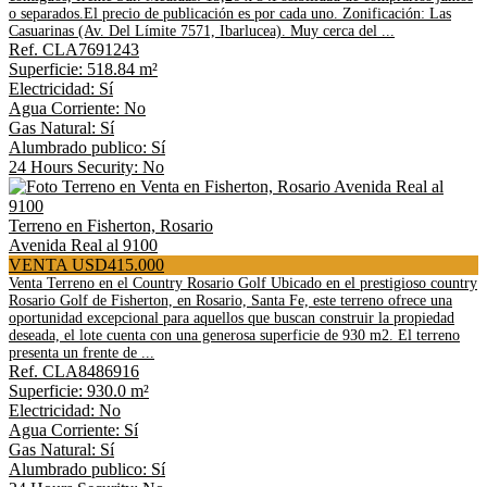
o separados.El precio de publicación es por cada uno. Zonificación: Las
Casuarinas (Av. Del Límite 7571, Ibarlucea). Muy cerca del ...
Ref. CLA7691243
Superficie: 518.84 m²
Electricidad: Sí
Agua Corriente: No
Gas Natural: Sí
Alumbrado publico: Sí
24 Hours Security: No
Terreno en Fisherton, Rosario
Avenida Real al 9100
VENTA USD415.000
Venta Terreno en el Country Rosario Golf Ubicado en el prestigioso country
Rosario Golf de Fisherton, en Rosario, Santa Fe, este terreno ofrece una
oportunidad excepcional para aquellos que buscan construir la propiedad
deseada, el lote cuenta con una generosa superficie de 930 m2. El terreno
presenta un frente de ...
Ref. CLA8486916
Superficie: 930.0 m²
Electricidad: No
Agua Corriente: Sí
Gas Natural: Sí
Alumbrado publico: Sí