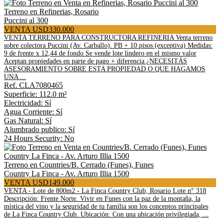
Terreno en Refinerias, Rosario
Puccini al 300
VENTA USD330.000
VENTA TERRENO PARA CONSTRUCTORA REFINERIA Venta terreno
sobre colectora Puccini (Av. Carballo). PB + 10 pisos (exceptiva) Medidas:
9 de frente x 12,44 de fondo Se vende lote lindero en el mismo valor
Aceptan propiedades en parte de pago + diferencia ¿NECESITÁS
ASESORAMIENTO SOBRE ESTA PROPIEDAD O QUE HAGAMOS
UNA ...
Ref. CLA7080465
Superficie: 112.0 m²
Electricidad: Sí
Agua Corriente: Sí
Gas Natural: Sí
Alumbrado publico: Sí
24 Hours Security: No
Terreno en Countries/B. Cerrado (Funes), Funes
Country La Finca - Av. Arturo Illia 1500
VENTA USD149.000
VENTA - Lote de 800m2 - La Finca Country Club, Rosario Lote n° 318
Descripción: Frente Norte. Vivir en Funes con la paz de la montaña, la
mística del vino y la seguridad de tu familia son los conceptos principales
de La Finca Country Club. Ubicación: Con una ubicación privilegiada, ...