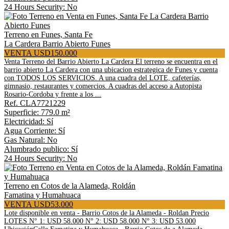
24 Hours Security: No
Terreno en Funes, Santa Fe
La Cardera Barrio Abierto Funes
VENTA USD150.000
Venta Terreno del Barrio Abierto La Cardera El terreno se encuentra en el
barrio abierto La Cardera con una ubicacion estrategica de Funes y cuenta
con TODOS LOS SERVICIOS. A una cuadra del LOTE, cafeterías,
gimnasio, restaurantes y comercios. A cuadras del acceso a Autopista
Rosario-Cordoba y frente a los ...
Ref. CLA7721229
Superficie: 779.0 m²
Electricidad: Sí
Agua Corriente: Sí
Gas Natural: No
Alumbrado publico: Sí
24 Hours Security: No
Terreno en Cotos de la Alameda, Roldán
Famatina y Humahuaca
VENTA USD53.000
Lote disponible en venta - Barrio Cotos de la Alameda - Roldan Precio
LOTES N° 1: USD 58.000 N° 2: USD 58.000 N° 3: USD 53.000