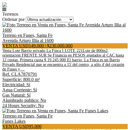
Terrenos
Ordenar por
Terreno en Funes, Santa Fe
Avenida Arturo Illia al 1600
VENTA USD149.000 | $230.000.000
Venta Lote Barrio privado La Finca I LOTE 221Lote de 800m2,
orientación FRENTE SUR Se Financia en PESOS ajustados al CAC hasta
12 cuotas. Primera cuota $ 19.245.000 El barrio: La Finca es un Barrio
Privado Residencial que se encuentra a 15´del centro, a sólo 4´del corazón
de Funes y ...
Ref. CLA7870791
Superficie: 800.0 m²
Electricidad: Sí
Agua Corriente: Sí
Gas Natural: Sí
Alumbrado publico: No
24 Hours Security: No
Terreno en Funes, Santa Fe
Funes Lakes
VENTA USD95.000