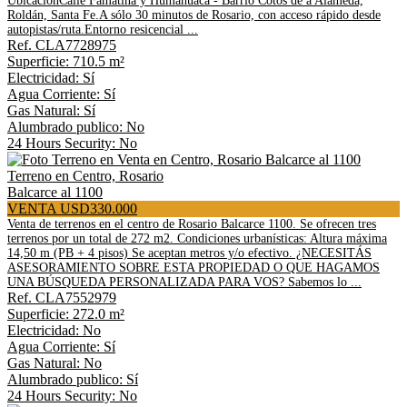
UbicaciónCalle Famatina y Humahuaca - Barrio Cotos de a Alameda,
Roldán, Santa Fe.A sólo 30 minutos de Rosario, con acceso rápido desde
autopistas/ruta.Entorno resicencial ...
Ref. CLA7728975
Superficie: 710.5 m²
Electricidad: Sí
Agua Corriente: Sí
Gas Natural: Sí
Alumbrado publico: No
24 Hours Security: No
Terreno en Centro, Rosario
Balcarce al 1100
VENTA USD330.000
Venta de terrenos en el centro de Rosario Balcarce 1100. Se ofrecen tres
terrenos por un total de 272 m2. Condiciones urbanísticas: Altura máxima
14,50 m (PB + 4 pisos) Se aceptan metros y/o efectivo. ¿NECESITÁS
ASESORAMIENTO SOBRE ESTA PROPIEDAD O QUE HAGAMOS
UNA BÚSQUEDA PERSONALIZADA PARA VOS? Sabemos lo ...
Ref. CLA7552979
Superficie: 272.0 m²
Electricidad: No
Agua Corriente: Sí
Gas Natural: No
Alumbrado publico: Sí
24 Hours Security: No