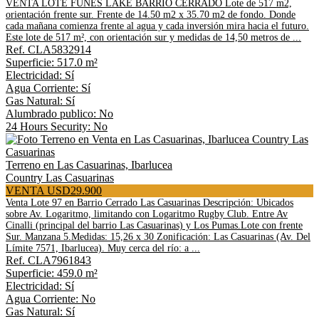
VENTA LOTE FUNES LAKE BARRIO CERRADO Lote de 517 m2,
orientación frente sur. Frente de 14.50 m2 x 35.70 m2 de fondo. Donde
cada mañana comienza frente al agua y cada inversión mira hacia el futuro.
Este lote de 517 m², con orientación sur y medidas de 14,50 metros de ...
Ref. CLA5832914
Superficie: 517.0 m²
Electricidad: Sí
Agua Corriente: Sí
Gas Natural: Sí
Alumbrado publico: No
24 Hours Security: No
Terreno en Las Casuarinas, Ibarlucea
Country Las Casuarinas
VENTA USD29.900
Venta Lote 97 en Barrio Cerrado Las Casuarinas Descripción: Ubicados
sobre Av. Logaritmo, limitando con Logaritmo Rugby Club. Entre Av
Cinalli (principal del barrio Las Casuarinas) y Los Pumas.Lote con frente
Sur. Manzana 5.Medidas: 15,26 x 30 Zonificación: Las Casuarinas (Av. Del
Límite 7571, Ibarlucea). Muy cerca del río: a ...
Ref. CLA7961843
Superficie: 459.0 m²
Electricidad: Sí
Agua Corriente: No
Gas Natural: Sí