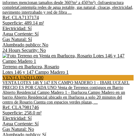
informes mencionan tamaños desde 360?m² a 450?m²) -Infraestructura
completaContempla redes de agua potable, gas natural, cloacas, electricidad,
pavimento intertrabado y red de fibra ...
Ref. CLA7137174
Superficie: 489.14 m²
Electricidad: Sí
Agua Corriente: Sí
Gas Natural: Sí
Alumbrado publico: No
24 Hours Security: No
Terreno en Ibarlucea, Rosario
Lotes 146 y 147 Campo Madero 1
VENTA USD15.000
VENTA LOTES 146 Y 147 EN CAMPO MADERO 1 - IBARLUCEAEL
PRECIO ES POR CADA UNO Venta de Terrenos contiguos en Barrio
Abierto Residencial Campo Madero 1 - Ibarlucea.Campo Madero en un
barrio Abierto Residencial ubicado en Ibarlucea a solo 20 minutos del
centro de Rosario.Cuenta con espacios verdes plazas, ...
Ref. CLA7981746
Superficie: 258.0 m²
Electricidad: Sí
Agua Corriente: Sí
Gas Natural: No
Alumbrado publico: Sí