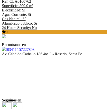
Ref. CLA6100762
Superficie: 800.0 m²
Electricidad: Sí
Agua Corriente: Sí
Gas Natural: Sí
Alumbrado publico: Sí
24 Hours Security: No
0
Encontranos en
(0341) 157227893
Av. Cándido Carballo 186 4to J. - Rosario, Santa Fe
Seguinos en