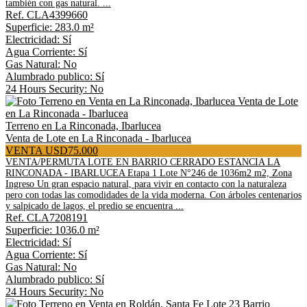
también con gas natural. ...
Ref. CLA4399660
Superficie: 283.0 m²
Electricidad: Sí
Agua Corriente: Sí
Gas Natural: No
Alumbrado publico: Sí
24 Hours Security: No
Terreno en La Rinconada, Ibarlucea
Venta de Lote en La Rinconada - Ibarlucea
VENTA USD75.000
VENTA/PERMUTA LOTE EN BARRIO CERRADO ESTANCIA LA
RINCONADA - IBARLUCEA Etapa 1 Lote N°246 de 1036m2 m2, Zona
Ingreso Un gran espacio natural, para vivir en contacto con la naturaleza
pero con todas las comodidades de la vida moderna. Con árboles centenarios
y salpicado de lagos, el predio se encuentra ...
Ref. CLA7208191
Superficie: 1036.0 m²
Electricidad: Sí
Agua Corriente: Sí
Gas Natural: No
Alumbrado publico: Sí
24 Hours Security: No