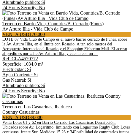
Alumbrado publico: Sí
24 Hours Security: No
Terreno en Barrio Vida, Countries/B. Cerrado (Funes)
Av Arturo Illia - Vida Club de Campo
VENTA USD170.000
LOTE 87 Vida Club de Campo es el nuevo barrio cerrado de Funes, sobre
la Av. Arturo Illia, en el límite con Rosario. A tan solo metros del
Aeropuerto Internacional Rosario y el Shopping Fisherton Mall. El acceso
al predio es por calle Av. Arturo Illia, y cuenta con un ...
Ref. CLA4570772
Superficie: 1034.0 m²
Electricidad: Sí
Agua Corriente: Sí
Gas Natural: Sí
Alumbrado publico: Sí
24 Hours Security: No
Terreno en Las Casuarinas, Ibarlucea
Country Casuarinas
VENTA USD39.000
Venta Lotes 61 y 62 en Barrio Cerrado Las Casuarinas Descripción:
Ubicados sobre Av. Logaritmo, limitando con Logaritmo Rugby Club.Lotes
contiguos, frente Sur. Medidas: 15,26 x 34Posibilidad de comprarlos juntos