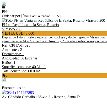
PHs
Ordenar por
PH en República de la Sexta, Rosario
Virasoro 200
VENTA USD48.000
Dúplex de 1 dormitorio a estrenar con cochera y doble ingreso – Virasoro 
aproximada de 44 m² cubiertos exclusivos y 23 m adicionales correspondientes
Ref. CPH7517625
Ambientes: 2
Dormitorios: 1
Antiguedad: A Estrenar
Baños: 1
Superficie cubierta: 40.31 m²
Total construido: 60.0 m²
0
Encontranos en
(0341) 157227893
Av. Cándido Carballo 186 4to J. - Rosario, Santa Fe