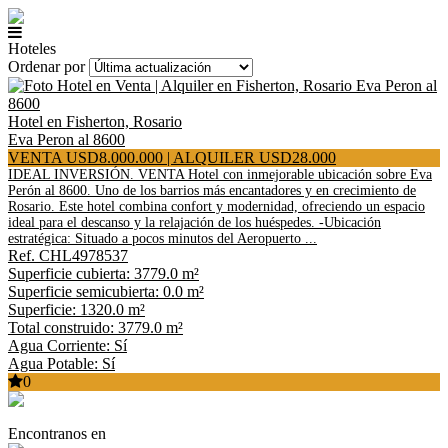
Hoteles
Ordenar por
Hotel en Fisherton, Rosario
Eva Peron al 8600
VENTA USD8.000.000 | ALQUILER USD28.000
IDEAL INVERSIÓN. VENTA Hotel con inmejorable ubicación sobre Eva
Perón al 8600. Uno de los barrios más encantadores y en crecimiento de
Rosario. Este hotel combina confort y modernidad, ofreciendo un espacio
ideal para el descanso y la relajación de los huéspedes. -Ubicación
estratégica: Situado a pocos minutos del Aeropuerto ...
Ref. CHL4978537
Superficie cubierta: 3779.0 m²
Superficie semicubierta: 0.0 m²
Superficie: 1320.0 m²
Total construido: 3779.0 m²
Agua Corriente: Sí
Agua Potable: Sí
0
Encontranos en