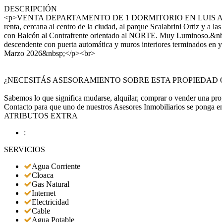
DESCRIPCIÓN
<p>VENTA DEPARTAMENTO DE 1 DORMITORIO EN LUIS AGOTE.&nbsp;
renta, cercana al centro de la ciudad, al parque Scalabrini Ortiz y 
con Balcón al Contrafrente orientado al NORTE. Muy Luminoso.&nbsp;
descendente con puerta automática y muros interiores terminados 
Marzo 2026&nbsp;</p><br>
¿NECESITÁS ASESORAMIENTO SOBRE ESTA PROPIEDAD
Sabemos lo que significa mudarse, alquilar, comprar o vender una pr
Contacto para que uno de nuestros Asesores Inmobiliarios se ponga e
ATRIBUTOS EXTRA
:
SERVICIOS
Agua Corriente
Cloaca
Gas Natural
Internet
Electricidad
Cable
Agua Potable