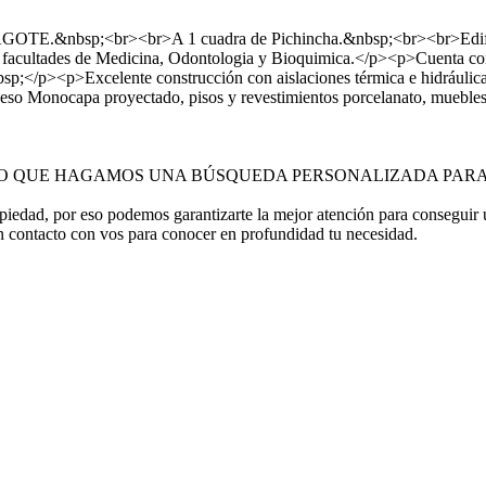
<br><br>A 1 cuadra de Pichincha.&nbsp;<br><br>Edificio de pl
a las facultades de Medicina, Odontologia y Bioquimica.</p><p>Cuenta c
</p><p>Excelente construcción con aislaciones térmica e hidráulica 
en yeso Monocapa proyectado, pisos y revestimientos porcelanato, 
 O QUE HAGAMOS UNA BÚSQUEDA PERSONALIZADA PARA
opiedad, por eso podemos garantizarte la mejor atención para conseguir
n contacto con vos para conocer en profundidad tu necesidad.