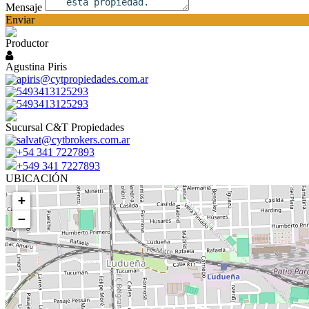
Mensaje
Enviar
Productor
Agustina Piris
apiris@cytpropiedades.com.ar
5493413125293
5493413125293
Sucursal C&T Propiedades
salvat@cytbrokers.com.ar
+54 341 7227893
+549 341 7227893
UBICACIÓN
+
−