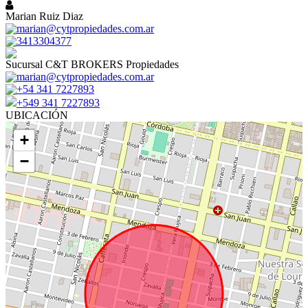
Marian Ruiz Diaz
marian@cytpropiedades.com.ar
3413304377
Sucursal C&T BROKERS Propiedades
marian@cytpropiedades.com.ar
+54 341 7227893
+549 341 7227893
UBICACIÓN
+
−