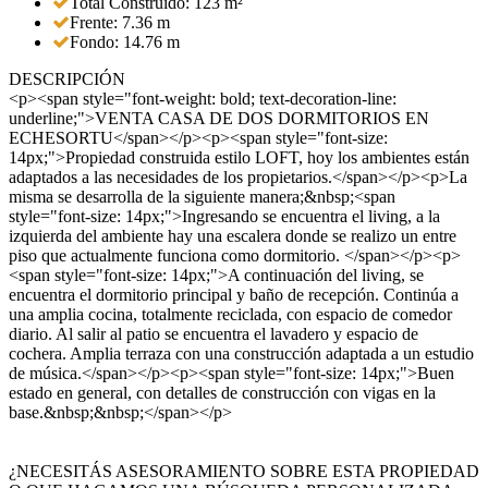
Total Construido: 123 m²
Frente: 7.36 m
Fondo: 14.76 m
DESCRIPCIÓN
<p><span style="font-weight: bold; text-decoration-line:
underline;">VENTA CASA DE DOS DORMITORIOS EN
ECHESORTU</span></p><p><span style="font-size:
14px;">Propiedad construida estilo LOFT, hoy los ambientes están
adaptados a las necesidades de los propietarios.</span></p><p>La
misma se desarrolla de la siguiente manera;&nbsp;<span
style="font-size: 14px;">Ingresando se encuentra el living, a la
izquierda del ambiente hay una escalera donde se realizo un entre
piso que actualmente funciona como dormitorio. </span></p><p>
<span style="font-size: 14px;">A continuación del living, se
encuentra el dormitorio principal y baño de recepción. Continúa a
una amplia cocina, totalmente reciclada, con espacio de comedor
diario. Al salir al patio se encuentra el lavadero y espacio de
cochera. Amplia terraza con una construcción adaptada a un estudio
de música.</span></p><p><span style="font-size: 14px;">Buen
estado en general, con detalles de construcción con vigas en la
base.&nbsp;&nbsp;</span></p>
¿NECESITÁS ASESORAMIENTO SOBRE ESTA PROPIEDAD