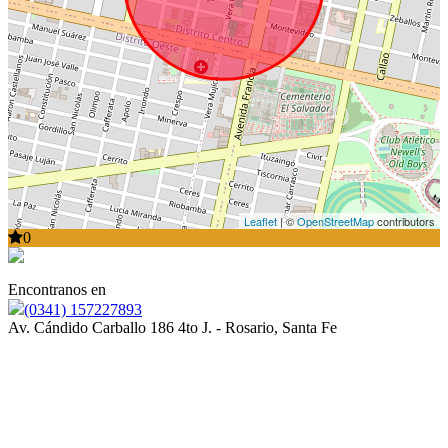
Leaflet
| ©
OpenStreetMap
contributors
0
Encontranos en
(0341) 157227893
Av. Cándido Carballo 186 4to J. - Rosario, Santa Fe