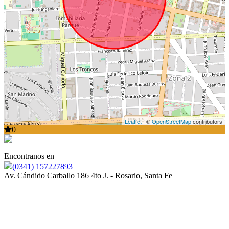
Leaflet
| ©
OpenStreetMap
contributors
0
Encontranos en
(0341) 157227893
Av. Cándido Carballo 186 4to J. - Rosario, Santa Fe