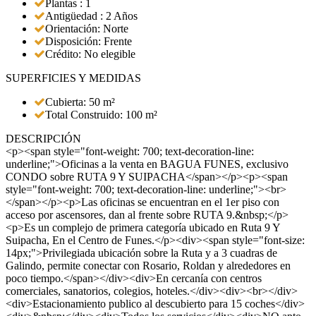
Plantas : 1
Antigüedad : 2 Años
Orientación: Norte
Disposición: Frente
Crédito: No elegible
SUPERFICIES Y MEDIDAS
Cubierta: 50 m²
Total Construido: 100 m²
DESCRIPCIÓN
<p><span style="font-weight: 700; text-decoration-line:
underline;">Oficinas a la venta en BAGUA FUNES, exclusivo
CONDO sobre RUTA 9 Y SUIPACHA</span></p><p><span
style="font-weight: 700; text-decoration-line: underline;"><br>
</span></p><p>Las oficinas se encuentran en el 1er piso con
acceso por ascensores, dan al frente sobre RUTA 9.&nbsp;</p>
<p>Es un complejo de primera categoría ubicado en Ruta 9 Y
Suipacha, En el Centro de Funes.</p><div><span style="font-size:
14px;">Privilegiada ubicación sobre la Ruta y a 3 cuadras de
Galindo, permite conectar con Rosario, Roldan y alrededores en
poco tiempo.</span></div><div>En cercanía con centros
comerciales, sanatorios, colegios, hoteles.</div><div><br></div>
<div>Estacionamiento publico al descubierto para 15 coches</div>