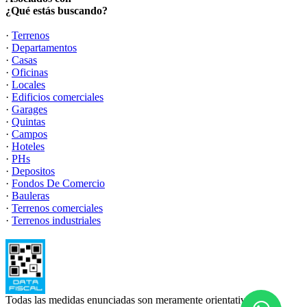
¿Qué estás buscando?
·
Terrenos
·
Departamentos
·
Casas
·
Oficinas
·
Locales
·
Edificios comerciales
·
Garages
·
Quintas
·
Campos
·
Hoteles
·
PHs
·
Depositos
·
Fondos De Comercio
·
Bauleras
·
Terrenos comerciales
·
Terrenos industriales
Todas las medidas enunciadas son meramente orientativas, las