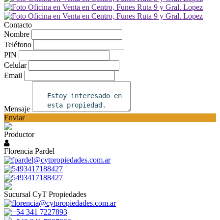
Contacto
Nombre
Teléfono
PIN
Celular
Email
Mensaje
Enviar
Productor
Florencia Pardel
fpardel@cytpropiedades.com.ar
5493417188427
5493417188427
Sucursal CyT Propiedades
florencia@cytpropiedades.com.ar
+54 341 7227893