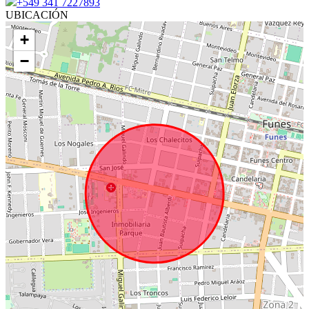
+549 341 7227893
UBICACIÓN
+
−