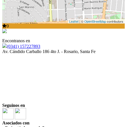
Leaflet
| ©
OpenStreetMap
contributors
0
Encontranos en
(0341) 157227893
Av. Cándido Carballo 186 4to J. - Rosario, Santa Fe
Seguinos en
Asociados con