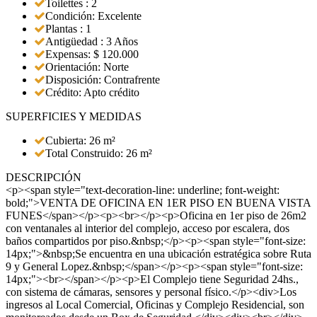
Toilettes : 2
Condición: Excelente
Plantas : 1
Antigüedad : 3 Años
Expensas: $ 120.000
Orientación: Norte
Disposición: Contrafrente
Crédito: Apto crédito
SUPERFICIES Y MEDIDAS
Cubierta: 26 m²
Total Construido: 26 m²
DESCRIPCIÓN
<p><span style="text-decoration-line: underline; font-weight:
bold;">VENTA DE OFICINA EN 1ER PISO EN BUENA VISTA
FUNES</span></p><p><br></p><p>Oficina en 1er piso de 26m2
con ventanales al interior del complejo, acceso por escalera, dos
baños compartidos por piso.&nbsp;</p><p><span style="font-size:
14px;">&nbsp;Se encuentra en una ubicación estratégica sobre Ruta
9 y General Lopez.&nbsp;</span></p><p><span style="font-size:
14px;"><br></span></p><p>El Complejo tiene Seguridad 24hs.,
con sistema de cámaras, sensores y personal físico.</p><div>Los
ingresos al Local Comercial, Oficinas y Complejo Residencial, son